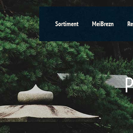
Sortiment
MeiBrezn
Re
P